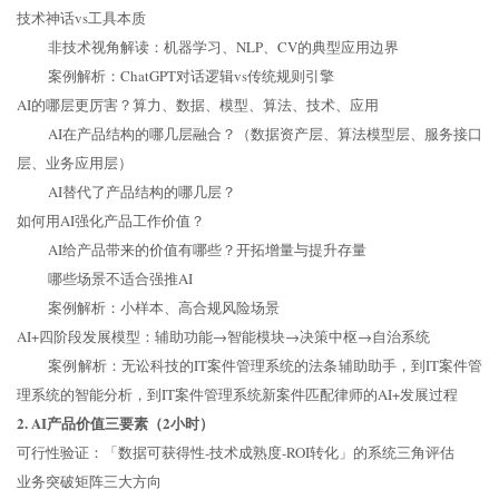
技术神话vs工具本质
非技术视角解读：机器学习、NLP、CV的典型应用边界
案例解析：ChatGPT对话逻辑vs传统规则引擎
AI的哪层更厉害？算力、数据、模型、算法、技术、应用
AI在产品结构的哪几层融合？（数据资产层、算法模型层、服务接口
层、业务应用层）
AI替代了产品结构的哪几层？
如何用AI强化产品工作价值？
AI给产品带来的价值有哪些？开拓增量与提升存量
哪些场景不适合强推AI
案例解析：小样本、高合规风险场景
AI+四阶段发展模型：辅助功能→智能模块→决策中枢→自治系统
案例解析：无讼科技的IT案件管理系统的法条辅助助手，到IT案件管
理系统的智能分析，到IT案件管理系统新案件匹配律师的AI+发展过程
2. AI产品价值三要素（2小时）
可行性验证：「数据可获得性-技术成熟度-ROI转化」的系统三角评估
业务突破矩阵三大方向