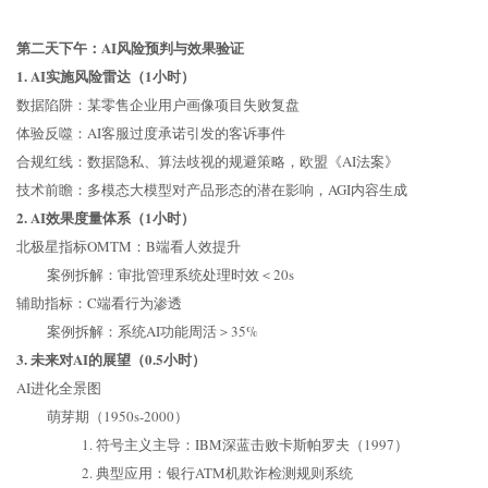
第二天下午：AI风险预判与效果验证
1. AI实施风险雷达（1小时）
数据陷阱：某零售企业用户画像项目失败复盘
体验反噬：AI客服过度承诺引发的客诉事件
合规红线：数据隐私、算法歧视的规避策略，欧盟《AI法案》
技术前瞻：多模态大模型对产品形态的潜在影响，AGI内容生成
2. AI效果度量体系（1小时）
北极星指标OMTM：B端看人效提升
案例拆解：审批管理系统处理时效＜20s
辅助指标：C端看行为渗透
案例拆解：系统AI功能周活＞35%
3. 未来对AI的展望（0.5小时）
AI进化全景图
萌芽期（1950s-2000）
1. 符号主义主导：IBM深蓝击败卡斯帕罗夫（1997）
2. 典型应用：银行ATM机欺诈检测规则系统