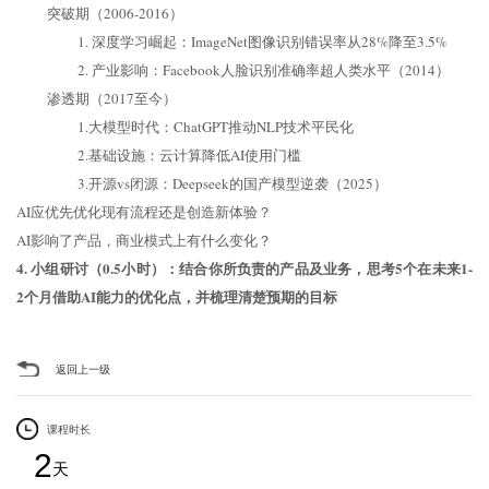
突破期（2006-2016）
1. 深度学习崛起：ImageNet图像识别错误率从28%降至3.5%
2. 产业影响：Facebook人脸识别准确率超人类水平（2014）
渗透期（2017至今）
1.大模型时代：ChatGPT推动NLP技术平民化
2.基础设施：云计算降低AI使用门槛
3.开源vs闭源：Deepseek的国产模型逆袭（2025）
AI应优先优化现有流程还是创造新体验？
AI影响了产品，商业模式上有什么变化？
4. 小组研讨（0.5小时）：结合你所负责的产品及业务，思考5个在未来1-
2个月借助AI能力的优化点，并梳理清楚预期的目标
返回上一级
课程时长
2
天