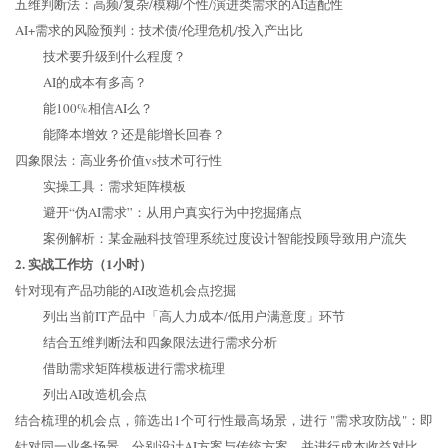
五维判断法：高频/复杂/模糊/个性/演进类需求的AI适配性
AI+需求的风险预判：技术债/伦理危机/投入产出比
技术要升级到什么程度？
AI的成本有多高？
能100%相信AI么？
能降本增效？还是能增长回春？
四象限法：高业务价值vs技术可行性
实操工具：需求矩阵模板
避开“伪AI需求”：从用户真实行为中挖掘痛点
案例解析：某金融科技管理系统过度设计智能投顾导致用户流失
2. 实战工作坊（1小时）
针对现有产品功能的AI改造机会点挖掘
列出当前IT产品中「高人力成本/低用户满意度」环节
结合五维判断法和四象限法进行需求分析
借助需求矩阵模板进行需求梳理
列出AI改造机会点
结合梳理的机会点，筛选出1个可行性最高场景，进行 "需求攻防战"：即
针对同一业务场景，分别设计AI方案与传统方案，并进行成本收益对比