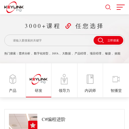
3000+课程
任您选择
立即搜索
热门搜索：
需求分析
、
数字化转型
、
JAVA
、
大数据
、
产品经理
、
项目经理
、
敏捷
、
效能
产品
研发
领导力
内训师
智播堂
C#编程进阶