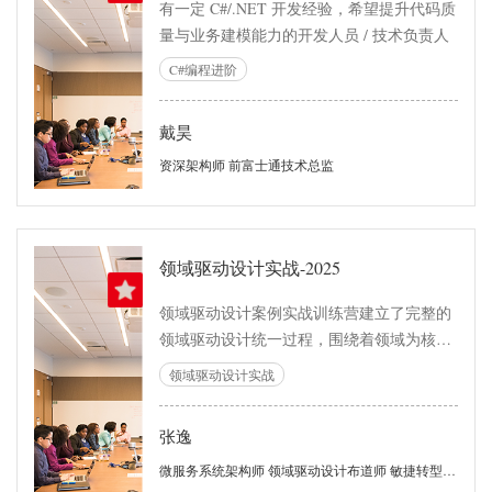
有一定 C#/.NET 开发经验，希望提升代码质
量与业务建模能力的开发人员 / 技术负责人
C#编程进阶
戴昊
资深架构师 前富士通技术总监
领域驱动设计实战-2025
领域驱动设计案例实战训练营建立了完整的
领域驱动设计统一过程，围绕着领域为核心
驱动力，引入需求分析、架构设计与领域建
领域驱动设计实战
模的最佳实践，在敏捷迭代开发模式的规范
下，为团队提供了一套规范而完整的参考过
张逸
程体系，旨在解决需求分析与软件设计的不
一致问题，解决领域建模与程序实现的不一
微服务系统架构师 领域驱动设计布道师 敏捷转型咨询师