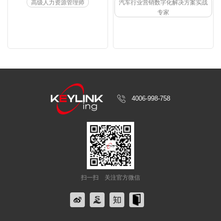
高级人力资源管理师
汽车行业营销数字化解决方案实战
•	3年互联网企业 中高管管理教练

专家
•	6年培训咨询领域 解决方案及赋能专家

•	阿里达摩院 人工智能训练师（高级）

•	Datawhale x 讯飞星火  认证提示词工程师
4006-998-758
扫一扫
关注官方微信