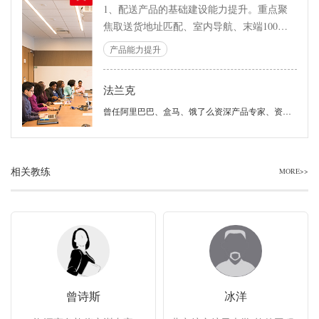
1、配送产品的基础建设能力提升。重点聚
焦取送货地址匹配、室内导航、末端100米
导航等场景。 2、骑手全生命周期（选、
产品能力提升
育、用、留等）产品建设能力提升。重点聚
焦骑手招募、新人培养、AI应用探索等场
法兰克
景。 3、骑手作业相关的产品（骑手APP）
能力提升。重点聚焦骑手APP操作体验、路
曾任阿里巴巴、盒马、饿了么资深产品专家、资深产品运营专家、字节跳动即时配送产品负责人。
径规划、路径导航等场景。 4、配送策略相
关的产品能力提升。重点聚焦多类时效计
算、骑手派单、骑手抢单、异常处理等场
相关教练
MORE>>
景。
曾诗斯
冰洋