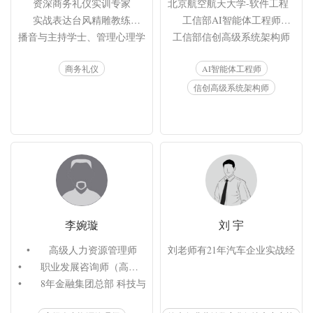
资深商务礼仪实训专家

北京航空航天大学-软件工程（大数
实战表达台风精雕教练

工信部AI智能体工程师

播音与主持学士、管理心理学硕士

工信部信创高级系统架构师

国家教育部认证高级礼仪指导师

中兴接入网高级讲师认证

商务礼仪
AI智能体工程师
六秒钟情商国际认证讲师测评师

微软Azure云专家认证

英国东尼博赞思维导图认证讲师

腾讯TCA和TCP认证

信创高级系统架构师
《接待与交际》杂志特邀专栏作者

华为5个方向售前专家级认证
中国中小企业协会企业出海专委会 礼仪顾问

《商礼塑品牌©情境商务礼仪沙盘》课程研发者
李婉璇
刘 宇
•	高级人力资源管理师

刘老师有21年汽车企业实战经验
•	职业发展咨询师（高级）

•	8年金融集团总部 科技与运营条线培训负责人

•	3年金融企业大学 干部培养及学习平台负责人
