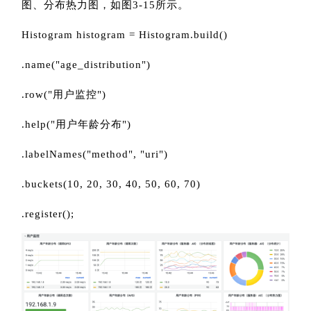
图、分布热力图，如图3-15所示。
Histogram histogram = Histogram.build()
.name("age_distribution")
.row("用户监控")
.help("用户年龄分布")
.labelNames("method", "uri")
.buckets(10, 20, 30, 40, 50, 60, 70)
.register();