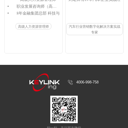
•	职业发展咨询师（高级）

•	8年金融集团总部 科技与运营条线培训负责人

•	3年金融企业大学 干部培养及学习平台负责人

高级人力资源管理师
汽车行业营销数字化解决方案实战
•	3年互联网企业 中高管管理教练

专家
•	6年培训咨询领域 解决方案及赋能专家

•	阿里达摩院 人工智能训练师（高级）

•	Datawhale x 讯飞星火  认证提示词工程师
4006-998-758
扫一扫
关注官方微信