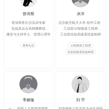
曾诗斯
冰洋
资深商务礼仪实训专家

北京航空航天大学-软件工程（大数
实战表达台风精雕教练

工信部AI智能体工程师

播音与主持学士、管理心理学硕士

工信部信创高级系统架构师

国家教育部认证高级礼仪指导师

中兴接入网高级讲师认证

商务礼仪
AI智能体工程师
六秒钟情商国际认证讲师测评师

微软Azure云专家认证

英国东尼博赞思维导图认证讲师

腾讯TCA和TCP认证

信创高级系统架构师
《接待与交际》杂志特邀专栏作者

华为5个方向售前专家级认证
中国中小企业协会企业出海专委会 礼仪顾问

《商礼塑品牌©情境商务礼仪沙盘》课程研发者
李婉璇
刘 宇
•	高级人力资源管理师

刘老师有21年汽车企业实战经验