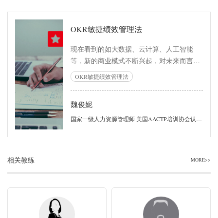
OKR敏捷绩效管理法
现在看到的如大数据、云计算、人工智能
等，新的商业模式不断兴起，对未来而言，
这些都是冰山的一角，变化是持续的，而且
OKR敏捷绩效管理法
变化的速度也会越来越快。面对这样一个商
业世界，组织学习如何应对“变化”就有了全
魏俊妮
新的意义。 绩效管理在企业中的核心地位毋
庸置疑，针对当下时代的特点，企业对外要
国家一级人力资源管理师 美国AACTP培训协会认证培训师 WIAC（国际行动教练协会）认证讲师 WIAC（国际行动教练协会）认证教练 曾任：苏宁电器（中国500强）｜人力资源部长（华南大区） 曾任：广东碧桂园集团（世界500强）｜人力资源经理 曾任：深圳宝鹰建设集团（上市公司）｜人力资源总监 曾任：哥弟时尚集团丨人力资源总监
确保组织灵活应对外部变化，对内要确保每
个员工的持续成长和潜力载发，敏捷就意味
着公司能够没空市场变化，并能迅速应对。
相关教练
MORE>>
敏捷管理的终极目标：人才成功和企业成功
的真正一体共赢，所以企业需要重新定议绩
效管理：