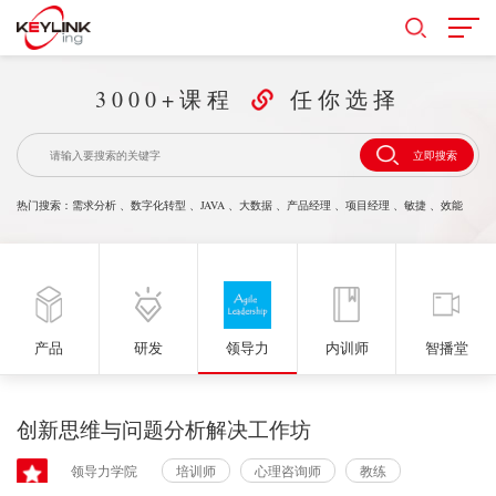
3000+课程
任你选择
立即搜索
热门搜索：
需求分析
、
数字化转型
、
JAVA
、
大数据
、
产品经理
、
项目经理
、
敏捷
、
效能
产品
研发
领导力
内训师
智播堂
创新思维与问题分析解决工作坊
领导力学院
培训师
心理咨询师
教练