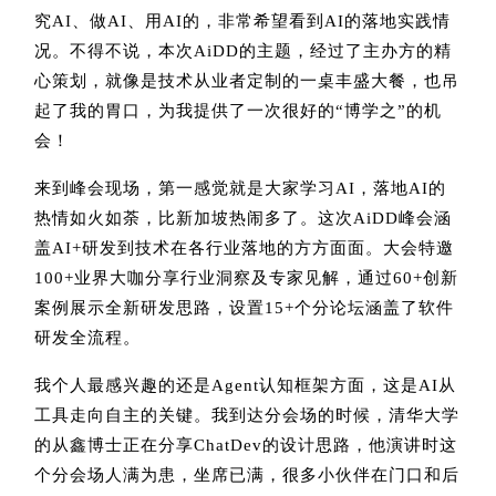
究AI、做AI、用AI的，非常希望看到AI的落地实践情
况。不得不说，本次AiDD的主题，经过了主办方的精
心策划，就像是技术从业者定制的一桌丰盛大餐，也吊
起了我的胃口，为我提供了一次很好的“博学之”的机
会！
来
到峰会现场
，第一感觉就是大家学习AI，落地AI的
热情如火如荼，比新加坡热闹多了。这次AiDD峰会涵
盖AI+研发到技术在各行业落地的方方面面。大会特邀
100+业界大咖分享行业洞察及专家见解，通过60+创新
案例展示全新研发思路，设置15+个分论坛涵盖了软件
研发全流程。
我个人最感兴趣的还是Agent认知框架方面，这是AI从
工具走向自主的关键。我到达分会场的时候，清华大学
的从鑫博士正在分享ChatDev的设计思路，他演讲时这
个分会场人满为患，坐席已满，很多小伙伴在门口和后