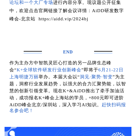
论坛和一个大厂专场
进行内容分享。现议题公开征集
中，欢迎点击官网链接了解会议详情：AiDD研发数字
峰会-北京站 https://aidd.vip/2024bj
END
作为主办方中智凯灵匠心打造的另一品牌生态峰
会“
K+全球软件研发行业创新峰会
”即将于
6月21-22日
上海明捷万丽
举办。本届大会以“
洞见·聚势·智变
”为主
题，洞察行业发展趋势，以强大的合力汇聚势能，以智
慧的创新引领变革
。现在K+&AiDD推出了牵手加油活
动，成功报名K+峰会上海站的学员，+800元即可进阶
AiDD峰会北京/深圳站，深入学习AI知识。
赶快扫码报
名参会吧！