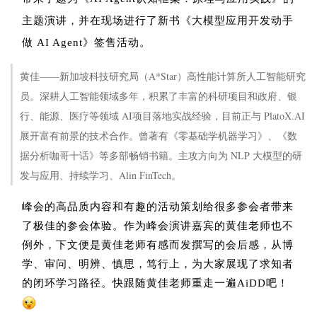
主题演讲，并在现场进行了
新书《大模型应用开发动手
做 AI Agent》签售活动。
黄佳——
新加坡科技研究局（A*Star）高性能计算所人工智能研究
员。
深耕人工智能领域多年，积累了丰富的科研项目和政府、银
行、能源、医疗等领域 AI项目落地实战经验，目前正与 PlatoX.AI
展开富有前景的技术合作。曾著有《零基础学机器学习》、《数
据分析咖哥十话》等多部畅销书籍。主攻方向为 NLP 大模型的研
发与应用、持续学习、Alin FinTech。
峰会的高品质内容和有趣的活动策划给很多参会者带来
了极佳的参会体验。作为峰会演讲嘉宾的黄佳老师也不
例外，下文便是黄佳老师有感而发撰写的会后感，从
博
学、审问、明辨、慎思，笃行上，为大家展现了求知者
的闭环学习路径。快跟随黄佳老师重走一遍AiDD吧
！