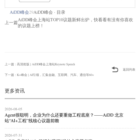
AiDD峰会
29
AiDD峰会 · 目录
AiDD峰会上海站TOP10议题新鲜出炉，快看看有没有你喜欢
上一篇
的议题上榜！
上一篇 : 高清抢版 | AiDD峰会上海站Keynote Speech
返回列表
下一篇 : K+峰会 | AI引领，汇集金融、互联网、汽车、通信等60+
更多资讯
2026-08-05
Agent很聪明，企业为什么还要重做工程底座？——AiDD 北京
站“AI+工程”线核心议题前瞻
2026-07-31