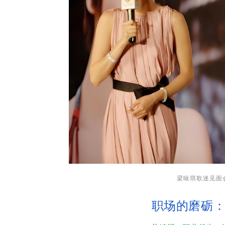
梁咏琪歌迷见面
职场的磨砺