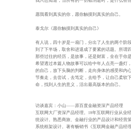
我只想知道，当所有的一切都消逝时，是什么在
愿我看到真实的你，愿你触摸到真实的自己。
泰戈尔《愿你触摸到真实的自己》
有人说，四十岁是一扇门，分出了人生的两个阶
到了下半场，取舍和进退成了要紧的话题。所谓
那些过往的经历，是故事，还是财富，全在于你
希望透过本篇人物故事可以给中年人点亮一盏灯
的自己，放下头脑的判断，走向身体的感受和内
节奏走，去尝试，去笃定，去给予，让自己柔软
命，找到人生的意义，活出最高版本的自己。
访谈嘉宾：小山——原百度金融资深产品经理
互联网大厂资深产品经理。18年互联网行业从业
统设计。熟悉商旅、金融行业的产品设计和经营
系统框架设计。著有畅销书《互联网金融产品经