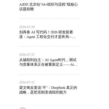
AiDD 北京站“AI+组织与流程”线核心
议题前瞻
2026-07-29
别再卷 AI 写代码！2026 研发新赛
道：Agent 工程化交付才是终局——
AiDD 北京站开发线核心议题前瞻
2026-07-27
从辅助到自主：AI Agent时代，测试
与质量体系正在被重新定义——AiDD
北京站测试与质量条线核心议题前瞻
2026-07-23
梁文锋反复说“不”：DeepSeek 真正的
战略，是把克制变成组织能力