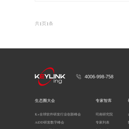
共
1
页
1
条
4006-998-758
生态圈大会
专家智库
K+全球软件研发行业创新峰会
司南研究院
AiDD研发数字峰会
专家列表