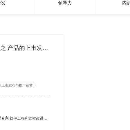
研发
领导力
内
产品经理训练营之 产品的上市发布与推广运营
的上市发布与推广运营
产品研发管理和项目管理专家 软件工程和过程改进专家 业界知名讲师和咨询师