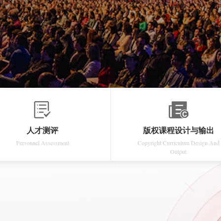
人才测评
版权课程设计与输出
Personnel Assessment
Copyright Curriculum Design And
Output