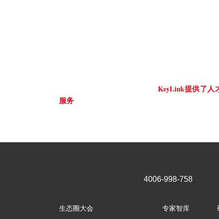
人才培养体系设计与开发
Design And Development Of Talent Trai
不同行业、不同规模的企业在管理模式、岗位职
KeyLink提供
同的模式；针对这样的情况，
服务
，能够帮助企业更加有效地提高组织级能力
与组织绩效要求有效匹配。
4006-998-758
生态圈大会
专家智库