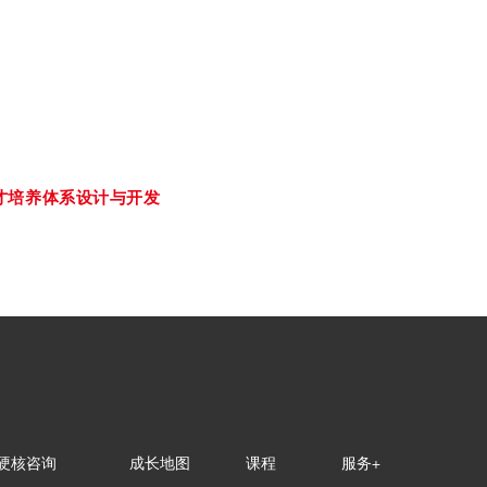
ning System
能划分方面会有很多不
了人才培养体系设计与开发
，更好地使人才、岗位
硬核咨询
成长地图
课程
服务+