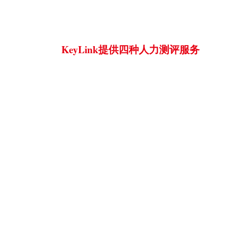
Personnel Assessment
KeyLink提供四种人力测评服务
可以帮助企业通过岗位匹配实现对人员的快速筛
人员素质特点与发展潜力，发现员工个体优势和
录用、内部安置、选拔晋升、培训发展工作中实